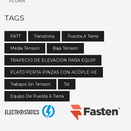
PLUMA
TAGS
PATT
Transitoria
Puesta A Tierra
Media Tension
Baja Tension
TRAPECIO DE ELEVACION PARA EQUIP
PLATO PORTA PINZAS CON ACOPLE HE
Trabajos Sin Tension
Tst
Equipo De Puesta A Tierra