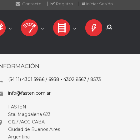
Contacto
Registro
Iniciar Sesión
INFORMACIÓN
(54 11) 4301 5986 / 6938 - 4302 8567 / 8573

info@fasten.com.ar

FASTEN
Sta. Magdalena 623
C1277ACG CABA

Ciudad de Buenos Aires
Argentina