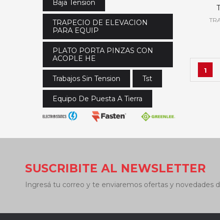
Baja Tension
TR
TRAPECIO DE ELEVACION
PARA EQUIP
PLATO PORTA PINZAS CON
ACOPLE HE
1
Trabajos Sin Tension
Tst
Equipo De Puesta A Tierra
SUSCRIBITE AL NEWSLETTER
Ingresá tu correo y te enviaremos ofertas y novedades d