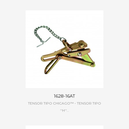
1628-16AT
TENSOR TIPO CHICAGO™ - TENSOR TIPO
''H''...