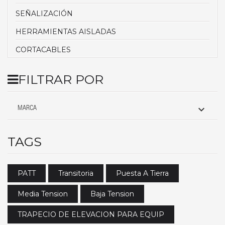
SEÑALIZACIÓN
HERRAMIENTAS AISLADAS
CORTACABLES
FILTRAR POR

MARCA
TAGS
PATT
Transitoria
Puesta A Tierra
Media Tension
Baja Tension
TRAPECIO DE ELEVACION PARA EQUIP