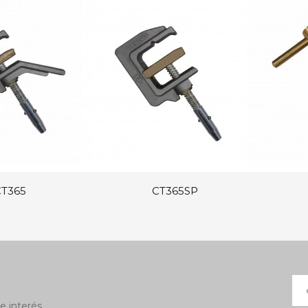
T365
CT365SP
e interés